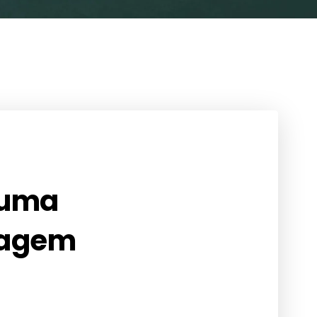
 uma
agem